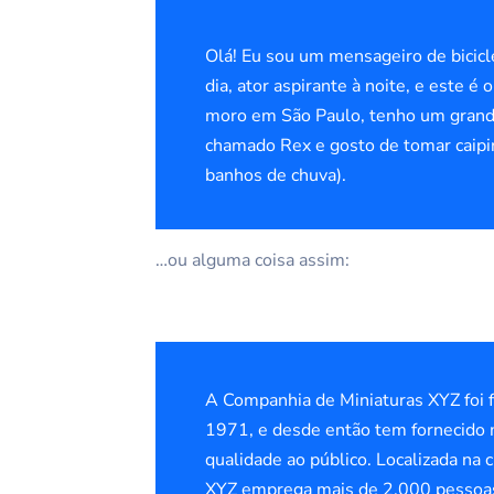
Olá! Eu sou um mensageiro de bicicl
dia, ator aspirante à noite, e este é 
moro em São Paulo, tenho um grand
chamado Rex e gosto de tomar caipir
banhos de chuva).
…ou alguma coisa assim:
A Companhia de Miniaturas XYZ foi
1971, e desde então tem fornecido 
qualidade ao público. Localizada na c
XYZ emprega mais de 2.000 pessoas 