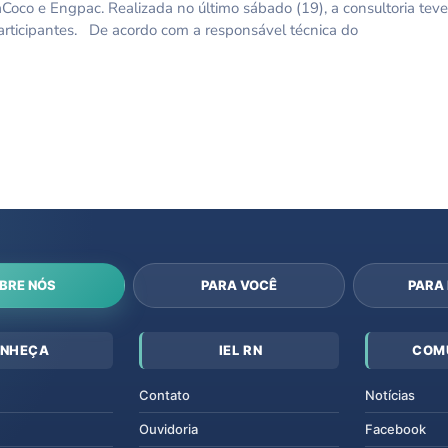
co e Engpac. Realizada no último sábado (19), a consultoria teve
articipantes. De acordo com a responsável técnica do
BRE NÓS
PARA VOCÊ
PARA
NHEÇA
IEL RN
COM
Contato
Notícias
Ouvidoria
Facebook