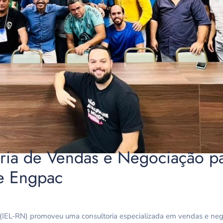
oria de Vendas e Negociação p
e Engpac
 (IEL-RN) promoveu uma consultoria especializada em vendas e neg