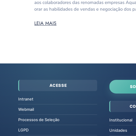
aos colaboradores das renomadas empresas AquaCo
orar as habilidades de vendas e negociação dos p
LEIA MAIS
ACESSE
SO
Intranet
CO
Webmail
Processos de Seleção
Institucional
LGPD
Unidades