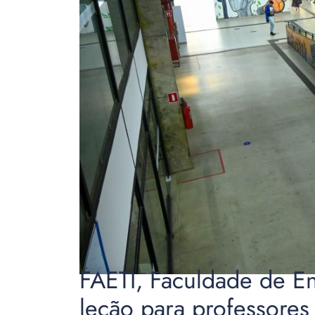
FAETI, Faculdade de E
leção para professores