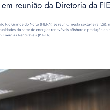
 em reunião da Diretoria da F
do Rio Grande do Norte (FIERN) se reuniu, nesta sexta-feira (28), n
rtunidades do setor de energias renováveis offshore e produção do 
m Energias Renováveis (ISI-ER);