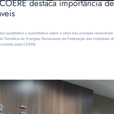
 COERE destaca importância d
veis
o qualitativo e quantitativo sobre o setor das energias renovávei
ão Temática de Energias Renováveis da Federação das Indústrias d
nvolvido pela COERE