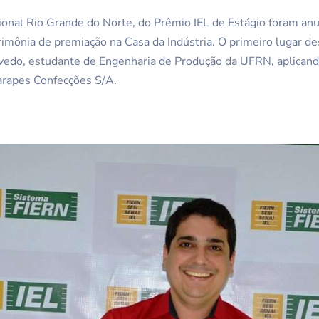
onal Rio Grande do Norte, do Prêmio IEL de Estágio foram anun
rimônia de premiação na Casa da Indústria. O primeiro lugar de
edo, estudante de Engenharia de Produção da UFRN, aplicando 
arapes Confecções S/A.