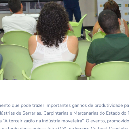
mento que pode trazer importantes ganhos de produtividade par
ndústrias de Serrarias, Carpintarias e Marcenarias do Estado
ca “A terceirização na indústria moveleira”. O evento, promovi
 na tarde desta quinta-feira (13), no Espaço Cultural Candinha