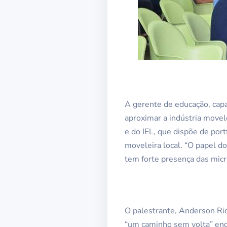
A gerente de educação, capa
aproximar a indústria movel
e do IEL, que dispõe de port
moveleira local. “O papel d
tem forte presença das micr
O palestrante, Anderson Rio
“um caminho sem volta” enq