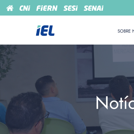
SOBRE 
Notí