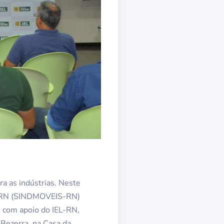
a as indústrias. Neste
 do RN (SINDMOVEIS-RN)
do com apoio do IEL-RN,
 Bezerra, na Casa da