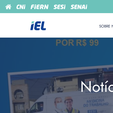
SOBRE 
Notí