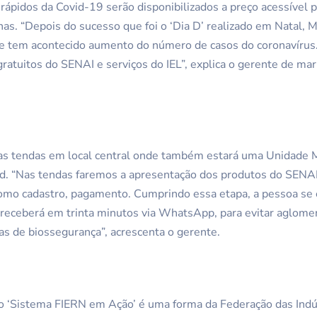
 rápidos da Covid-19 serão disponibilizados a preço acessível 
as. “Depois do sucesso que foi o ‘Dia D’ realizado em Natal, M
e tem acontecido aumento do número de casos do coronavírus. 
atuitos do SENAI e serviços do IEL”, explica o gerente de ma
das tendas em local central onde também estará uma Unidade M
id. “Nas tendas faremos a apresentação dos produtos do SENAI 
 como cadastro, pagamento. Cumprindo essa etapa, a pessoa s
e receberá em trinta minutos via WhatsApp, para evitar aglome
s de biossegurança”, acrescenta o gerente.
 o ‘Sistema FIERN em Ação’ é uma forma da Federação das Indú