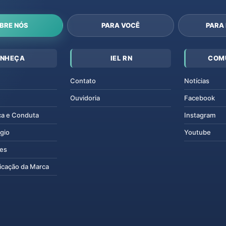
BRE NÓS
PARA VOCÊ
PARA
NHEÇA
IEL RN
COM
Contato
Notícias
Ouvidoria
Facebook
ca e Conduta
Instagram
gio
Youtube
tes
icação da Marca