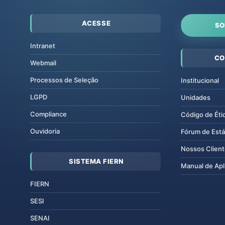
ACESSE
SO
Intranet
CO
Webmail
Processos de Seleção
Institucional
LGPD
Unidades
Compliance
Código de Éti
Ouvidoria
Fórum de Está
Nossos Clien
SISTEMA FIERN
Manual de Apl
FIERN
SESI
SENAI