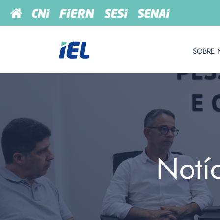
SOBRE 
Notí