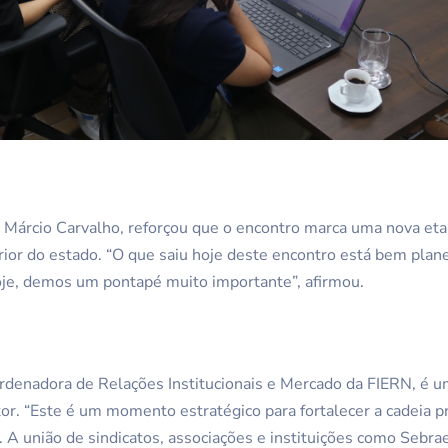
Márcio Carvalho, reforçou que o encontro marca uma nova etap
rior do estado. “O que saiu hoje deste encontro está bem plane
oje, demos um pontapé muito importante”, afirmou.
ordenadora de Relações Institucionais e Mercado da FIERN, é 
or. “Este é um momento estratégico para fortalecer a cadeia pr
 A união de sindicatos, associações e instituições como Sebrae