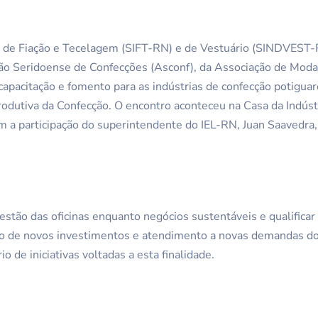
as de Fiação e Tecelagem (SIFT-RN) e de Vestuário (SINDVEST
ção Seridoense de Confecções (Asconf), da Associação de Mo
e capacitação e fomento para as indústrias de confecção potigu
odutiva da Confecção. O encontro aconteceu na Casa da Indústr
com a participação do superintendente do IEL-RN, Juan Saavedr
gestão das oficinas enquanto negócios sustentáveis e qualifica
ção de novos investimentos e atendimento a novas demandas d
 de iniciativas voltadas a esta finalidade.