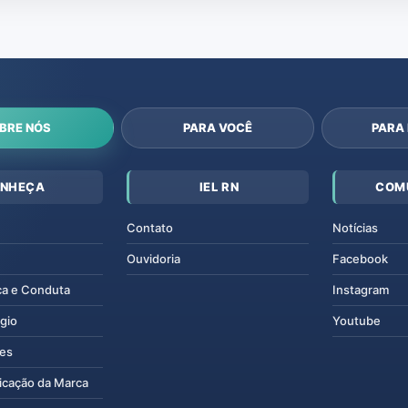
BRE NÓS
PARA VOCÊ
PARA
NHEÇA
IEL RN
COM
Contato
Notícias
Ouvidoria
Facebook
ca e Conduta
Instagram
gio
Youtube
tes
icação da Marca