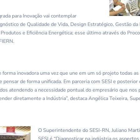
rada para Inovação vai contemplar
agnóstico de Qualidade de Vida, Design Estratégico, Gestão da 
rodutos e Eficiência Energética; esse último através do Proc
FIERN.
e forma inovadora uma vez que une em um só projeto todas as
ensar de forma unificada. Em parceria com SESI e posterior
ados atendendo a necessidade pontual do empresário que nos pr
nder diretamente a Indústria”, destaca Angélica Teixeira, Su
O Superintendente do SESI-RN, Juliano Marti
SESI é “Diagnosticar na indústria os aspectos