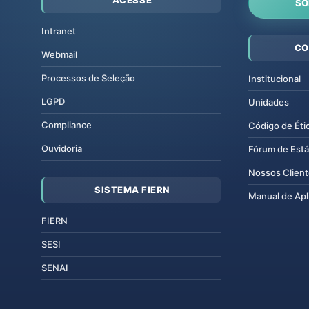
ACESSE
SO
Intranet
CO
Webmail
Processos de Seleção
Institucional
LGPD
Unidades
Compliance
Código de Éti
Ouvidoria
Fórum de Está
Nossos Clien
SISTEMA FIERN
Manual de Apl
FIERN
SESI
SENAI