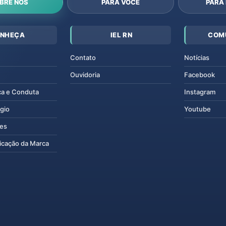
BRE NÓS
PARA VOCÊ
PARA
NHEÇA
IEL RN
COM
Contato
Notícias
Ouvidoria
Facebook
ca e Conduta
Instagram
gio
Youtube
tes
icação da Marca