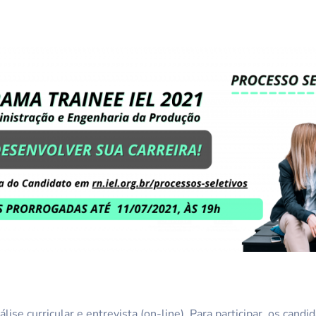
lise curricular e entrevista (on-line). Para participar, os cand