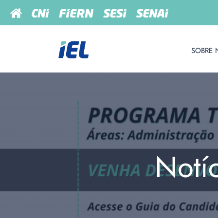
SOBRE 
Notí