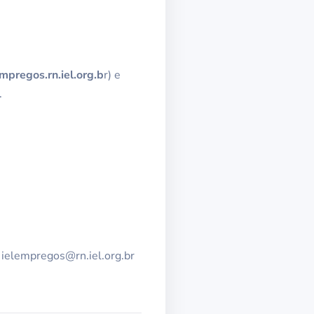
mpregos.rn.iel.org.b
r) e
.
l ielempregos@rn.iel.org.br