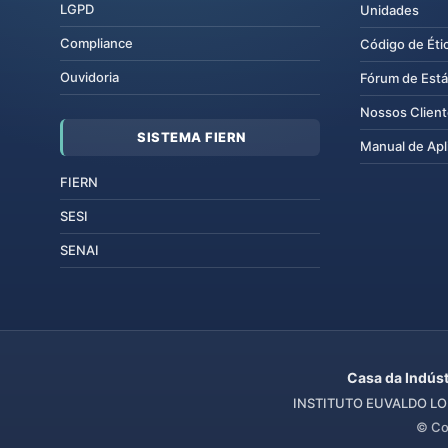
LGPD
Unidades
Compliance
Código de Éti
Ouvidoria
Fórum de Está
Nossos Clien
SISTEMA FIERN
Manual de Apl
FIERN
SESI
SENAI
Casa da Indúst
INSTITUTO EUVALDO LOD
© Co