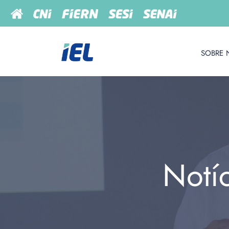
SOBRE 
Notí