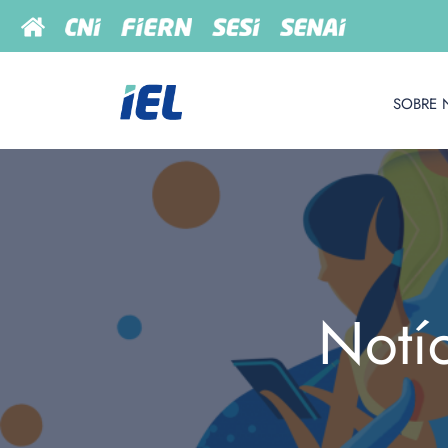
SOBRE 
Notí