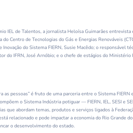
o IEL de Talentos, a jornalista Heloísa Guimarães entrevista 
ora do Centro de Tecnologias do Gás e Energias Renováveis (
e Inovação do Sistema FIERN, Susie Macêdo; o responsável téc
itor do IFRN, José Arnóbio; e o chefe de estágios do Ministéri
ara as pessoas” é fruto de uma parceria entre o Sistema FIERN 
compõem o Sistema Indústria potiguar — FIERN, IEL, SESI e SE
s que abordam temas, produtos e serviços ligados à Federa
está relacionado e pode impactar a economia do Rio Grande do
vancar o desenvolvimento do estado.