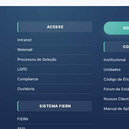
ACESSE
SO
Intranet
CO
Webmail
Processos de Seleção
Institucional
LGPD
Unidades
Compliance
Código de Éti
Ouvidoria
Fórum de Está
Nossos Clien
SISTEMA FIERN
Manual de Apl
FIERN
SESI