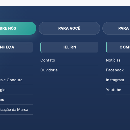
BRE NÓS
PARA VOCÊ
PARA
NHEÇA
IEL RN
COM
Contato
Notícias
Ouvidoria
Facebook
ca e Conduta
Instagram
gio
Youtube
tes
icação da Marca