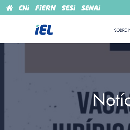
SOBRE 
Notí