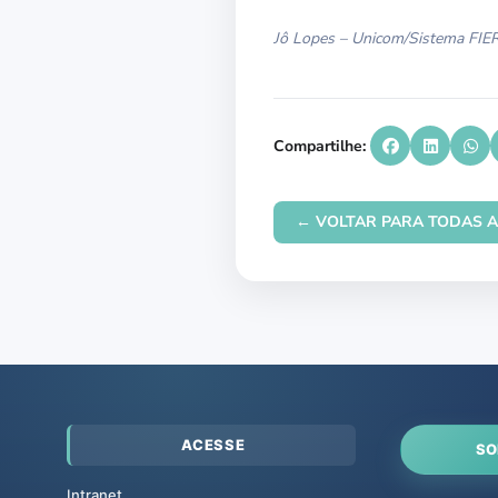
Jô Lopes – Unicom/Sistema FIE
Compartilhe:
← VOLTAR PARA TODAS A
ACESSE
SO
Intranet