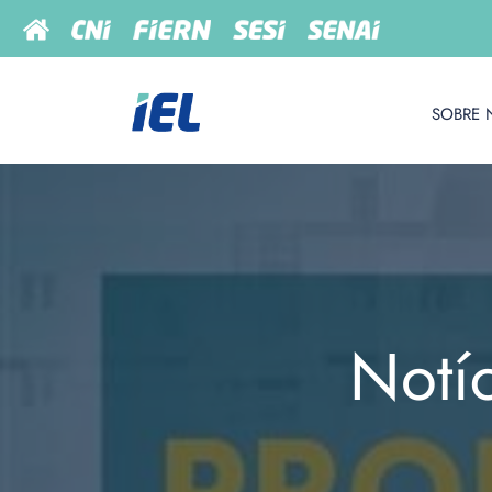
SOBRE 
Notí