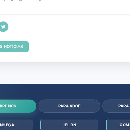
S NOTÍCIAS
BRE NÓS
PARA VOCÊ
PARA
NHEÇA
IEL RN
COM