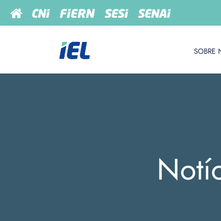
SOBRE 
Notí