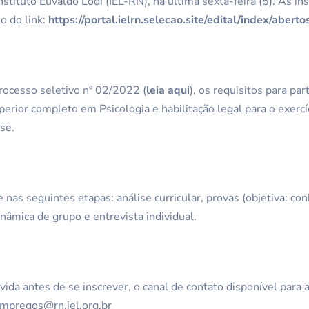
nstituto Euvaldo Lodi (IEL-RN), na última sexta-feira (5). As in
o do link:
https://portal.ielrn.selecao.site/edital/index/aberto
rocesso seletivo nº 02/2022 (
leia aqui
), os requisitos para par
erior completo em Psicologia e habilitação legal para o exercí
se.
 nas seguintes etapas: análise curricular, provas (objetiva: c
inâmica de grupo e entrevista individual.
ida antes de se inscrever, o canal de contato disponível para
lempregos@rn.iel.org.br