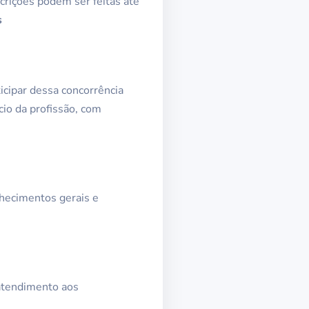
scrições podem ser feitas até
s
ticipar dessa concorrência
cio da profissão, com
onhecimentos gerais e
 atendimento aos