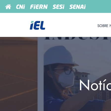
SOBRE 
Notí