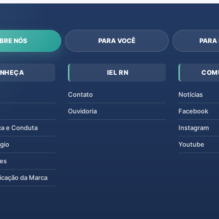
BRE NÓS
PARA VOCÊ
PARA
NHEÇA
IEL RN
COM
Contato
Notícias
Ouvidoria
Facebook
ca e Conduta
Instagram
gio
Youtube
tes
icação da Marca