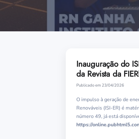
Inauguração do IS
da Revista da FIE
Publicado em 23/04/2026
O impulso à geração de ener
Renováveis (ISI-ER) é matér
número 49, já está disponív
https://online.pubhtml5.c