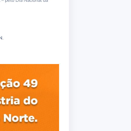
 – pelo Dia Nacional da
RN
.