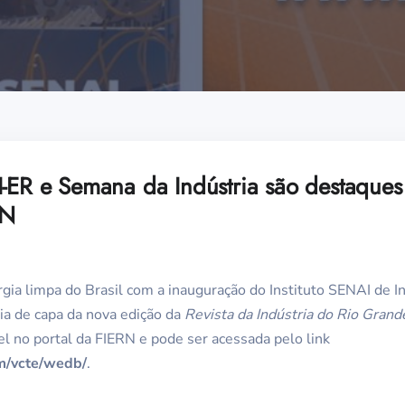
I-ER e Semana da Indústria são destaques
RN
gia limpa do Brasil com a inauguração do Instituto SENAI de 
ia de capa da nova edição da
Revista da Indústria do Rio Grand
el no portal da FIERN e pode ser acessada pelo link
om/vcte/wedb/
.