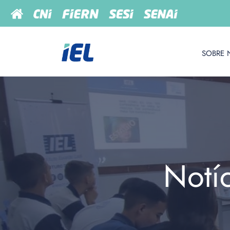
SOBRE 
Notí