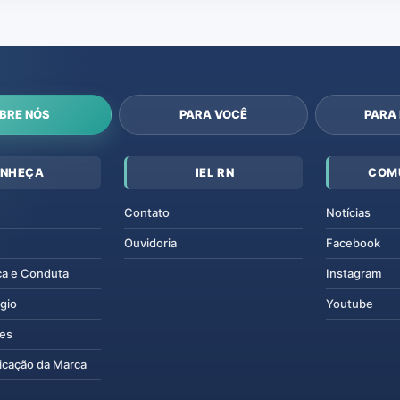
BRE NÓS
PARA VOCÊ
PARA
NHEÇA
IEL RN
COM
Contato
Notícias
Ouvidoria
Facebook
ca e Conduta
Instagram
gio
Youtube
tes
icação da Marca