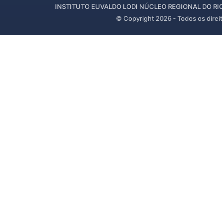
INSTITUTO EUVALDO LODI NÚCLEO REGIONAL DO RIO 
© Copyright
2026
- Todos os direi