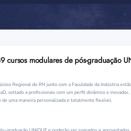
89 cursos modulares de pós-graduação U
Núcleo Regional do RN junto com a Faculdade da Indústria estã
D, voltado a profissionais com um perfil dinâmico e inovador,
 de uma maneira personalizada e totalmente flexível.
 pós-graduação UNIQUE e poderão ser somados e aproveitados