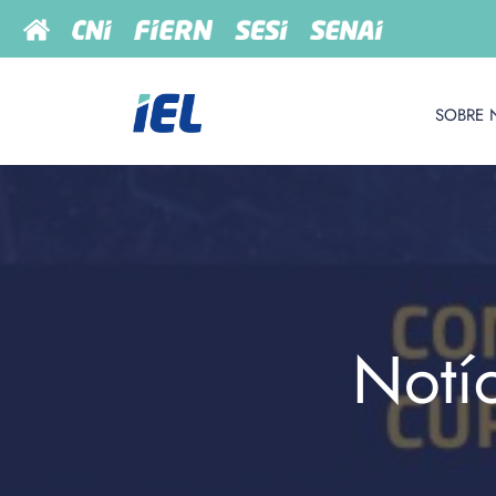
SOBRE 
Notí