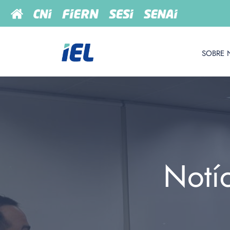
SOBRE 
Notí