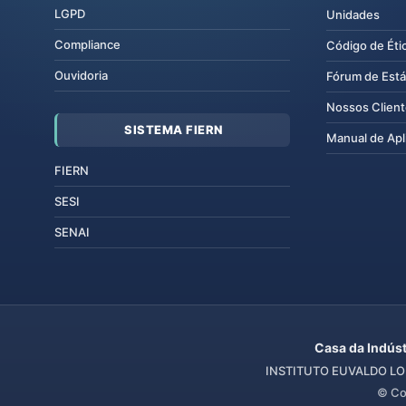
LGPD
Unidades
Compliance
Código de Éti
Ouvidoria
Fórum de Está
Nossos Clien
SISTEMA FIERN
Manual de Apl
FIERN
SESI
SENAI
Casa da Indúst
INSTITUTO EUVALDO LOD
© Co