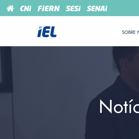
SOBRE 
Notí