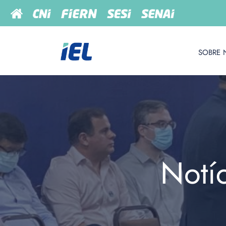
SOBRE 
Notí