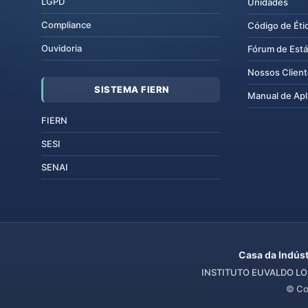
LGPD
Unidades
Compliance
Código de Éti
Ouvidoria
Fórum de Está
Nossos Clien
SISTEMA FIERN
Manual de Apl
FIERN
SESI
SENAI
Casa da Indúst
INSTITUTO EUVALDO LOD
© Co