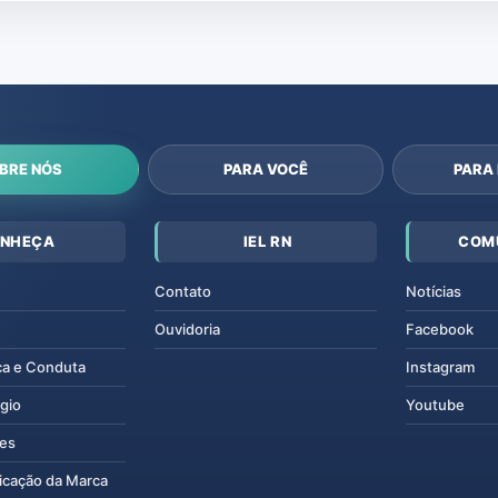
BRE NÓS
PARA VOCÊ
PARA
NHEÇA
IEL RN
COM
Contato
Notícias
Ouvidoria
Facebook
ca e Conduta
Instagram
gio
Youtube
tes
icação da Marca