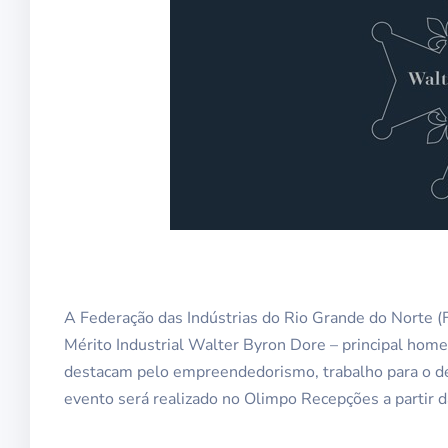
A Federação das Indústrias do Rio Grande do Norte (FI
Mérito Industrial Walter Byron Dore – principal ho
destacam pelo empreendedorismo, trabalho para o dese
evento será realizado no Olimpo Recepções a partir d