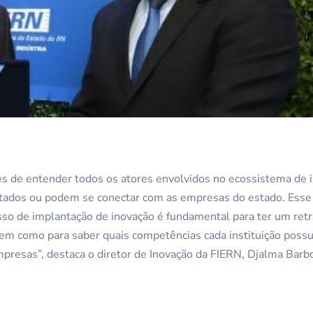
 de entender todos os atores envolvidos no ecossistema de i
tados ou podem se conectar com as empresas do estado. Esse
sso de implantação de inovação é fundamental para ter um retra
em como para saber quais competências cada instituição possu
mpresas”, destaca o diretor de Inovação da FIERN, Djalma Barb