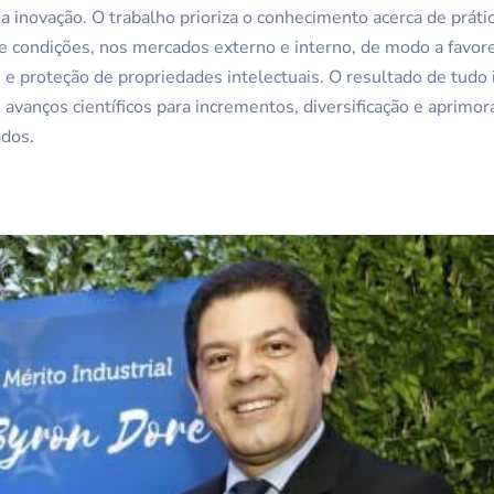
a inovação. O trabalho prioriza o conhecimento acerca de práti
 condições, nos mercados externo e interno, de modo a favore
s e proteção de propriedades intelectuais. O resultado de tudo
e avanços científicos para incrementos, diversificação e aprim
ados.