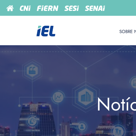
SOBRE 
Notí