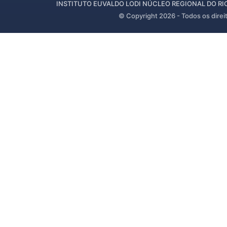
INSTITUTO EUVALDO LODI NÚCLEO REGIONAL DO RIO 
© Copyright
2026
- Todos os direi