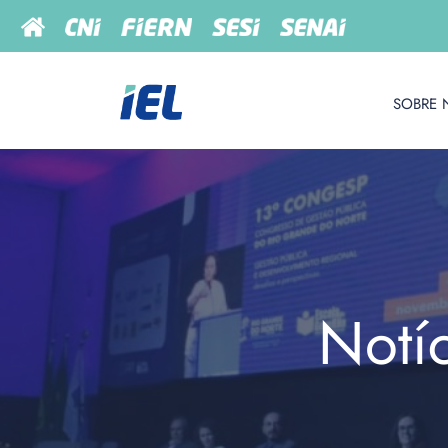
SOBRE 
Notí