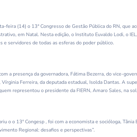
ta-feira (14) o 13ª Congresso de Gestão Pública do RN, que ac
rativo, em Natal. Nesta edição, o Instituto Euvaldo Lodi, o IE
s e servidores de todas as esferas do poder público.
com a presença da governadora, Fátima Bezerra, do vice-gover
, Vírginia Ferreira, da deputada estadual, Isolda Dantas. A su
i quem representou o presidente da FIERN, Amaro Sales, na so
riu o o 13º Congesp , foi com a economista e socióloga, Tânia 
imento Regional: desafios e perspectivas”.