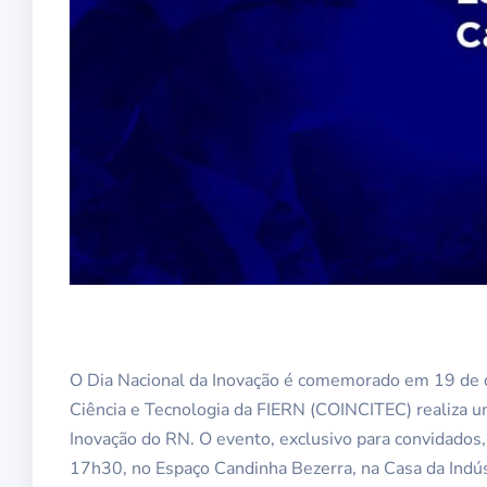
O Dia Nacional da Inovação é comemorado em 19 de ou
Ciência e Tecnologia da FIERN (COINCITEC) realiza 
Inovação do RN. O evento, exclusivo para convidados,
17h30, no Espaço Candinha Bezerra, na Casa da Indús