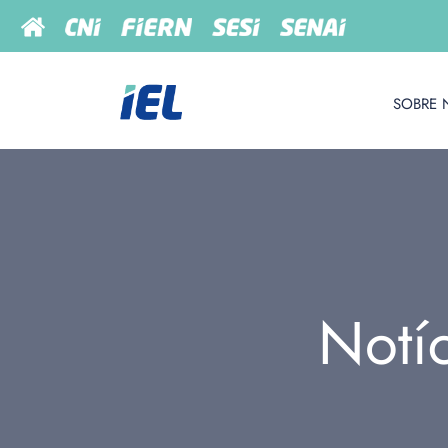
SOBRE 
Notí