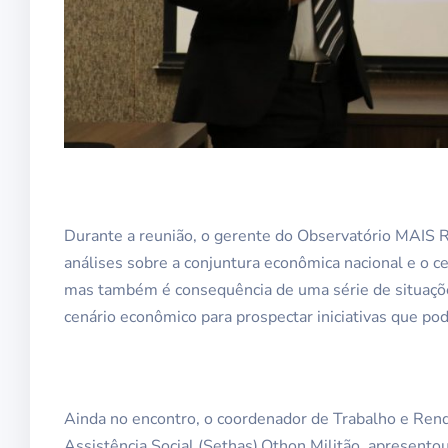
Durante a reunião, o gerente do Observatório MAIS 
análises sobre a conjuntura econômica nacional e o 
mas também é consequência de uma série de situaçõ
cenário econômico para prospectar iniciativas que pod
Ainda no encontro, o coordenador de Trabalho e Renda
Assistência Social (Sethas),Othon Militão, apresento