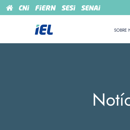
SOBRE 
Notí