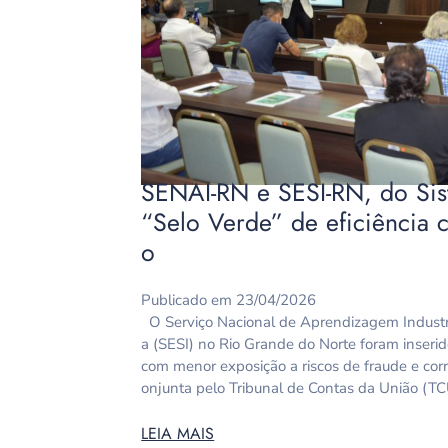
SENAI-RN e SESI-RN, do Si
“Selo Verde” de eficiência 
o
Publicado em 23/04/2026
O Serviço Nacional de Aprendizagem Industria
a (SESI) no Rio Grande do Norte foram inserid
com menor exposição a riscos de fraude e corr
onjunta pelo Tribunal de Contas da União (TC
LEIA MAIS