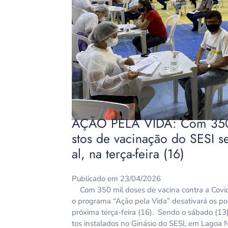
AÇÃO PELA VIDA: Com 350 
stos de vacinação do SESI s
al, na terça-feira (16)
Publicado em 23/04/2026
Com 350 mil doses de vacina contra a Covid
o programa “Ação pela Vida” desativará os pos
próxima terça-feira (16). Sendo o sábado (13
tos instalados no Ginásio do SESI, em Lagoa 